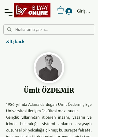
Giriş Yap
&lt; back
Ümit ÖZDEMİR
1986 yılında Adana’da doğan Ümit Özdemir, Ege
Üniversitesi İletişim Fakültesi mezunudur.
Gençlik yıllarından itibaren insanı, yaşamı ve
içinde bulunduğu sistemi anlama arayışıyla
düşünsel bir yolculuğa çıkmış; bu süreçte felsefe,
insanın subjektif deneyimi, tasavvuf, mistisizm,