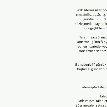
Web sitemiz üzerinde
mesafeli satış sözleş
gündür. Bu süre 
sözleşmeden cayma hakk
süre geçtikten s
Tarafınıza sağlana
Yönetmeliği’nin “Cay
edilen hizmetler vey
sona ermeden önce, 
Bu nedenle 14 günlük 
başladığı günden bir
İade ve iptal tale
Talep
İade ve iptal talepl
Eğer mesafeli satış s