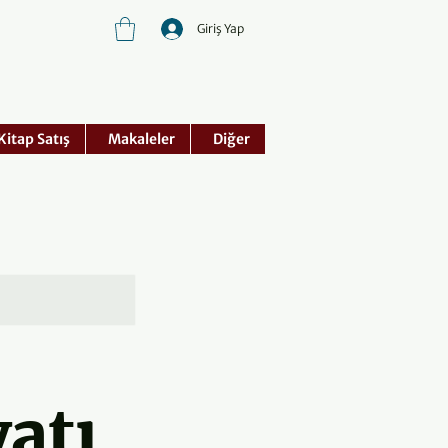
Giriş Yap
Kitap Satış
Makaleler
Diğer
atı