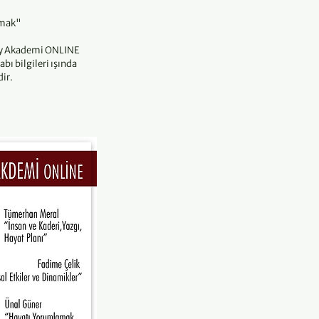
lmak"
yay Akademi ONLINE
bı bilgileri ışında
ir.