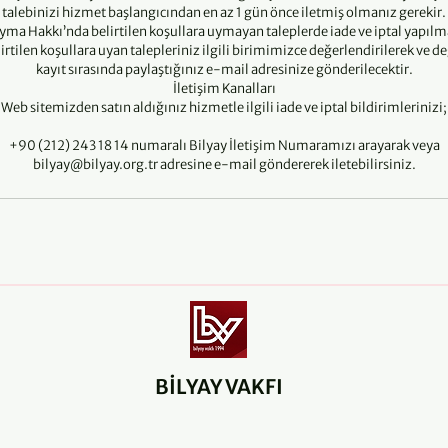
talebinizi hizmet başlangıcından en az 1 gün önce iletmiş olmanız gerekir.
yma Hakkı’nda belirtilen koşullara uymayan taleplerde iade ve iptal yapılm
rtilen koşullara uyan talepleriniz ilgili birimimizce değerlendirilerek ve 
kayıt sırasında paylaştığınız e-mail adresinize gönderilecektir.
İletişim Kanalları
Web sitemizden satın aldığınız hizmetle ilgili iade ve iptal bildirimlerinizi;
+90 (212) 243 18 14 numaralı Bilyay İletişim Numaramızı arayarak veya
bilyay@bilyay.org.tr adresine e-mail göndererek iletebilirsiniz.
BİLYAY VAKFI