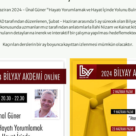
r
d
aziran 2024 - Ünal Güner "Hayatı Yorumlamak ve Hayat İçinde Yolunu Bu
i
IAD tarafından düzenlenen, Şubat - Haziran arasında 5 ay sürecek olan Bil
a konusunda uzmanlarımız tarafından anlatımlarla İlahi Nizam ve Kainat kita
nuların detaylarına inerek ve interaktif bir çalışma yapılması hedeflemekted
Kaçırılan derslerin bir ay boyunca kayıttan izlenmesi mümkün olacaktır.