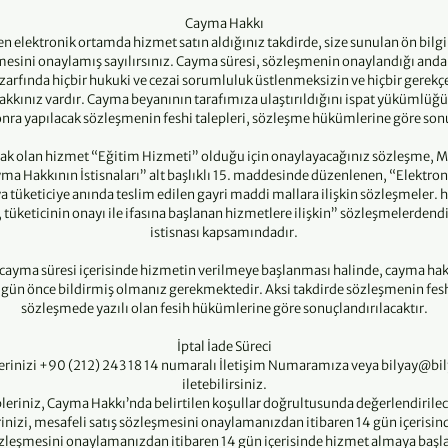
Cayma Hakkı
n elektronik ortamda hizmet satın aldığınız takdirde, size sunulan ön bil
mesini onaylamış sayılırsınız. Cayma süresi, sözleşmenin onaylandığı andan
zarfında hiçbir hukuki ve cezai sorumluluk üstlenmeksizin ve hiçbir gerek
ınız vardır. Cayma beyanının tarafımıza ulaştırıldığını ispat yükümlüğü is
onra yapılacak sözleşmenin feshi talepleri, sözleşme hükümlerine göre sonu
cak olan hizmet “Eğitim Hizmeti” olduğu için onaylayacağınız sözleşme, M
ma Hakkının İstisnaları” alt başlıklı 15. maddesinde düzenlenen, “Elektron
a tüketiciye anında teslim edilen gayri maddi mallara ilişkin sözleşmeler. 
tüketicinin onayı ile ifasına başlanan hizmetlere ilişkin” sözleşmelerdend
istisnası kapsamındadır.
cayma süresi içerisinde hizmetin verilmeye başlanması halinde, cayma hak
 gün önce bildirmiş olmanız gerekmektedir. Aksi takdirde sözleşmenin feshi
sözleşmede yazılı olan fesih hükümlerine göre sonuçlandırılacaktır.
İptal İade Süreci
plerinizi +90 (212) 243 18 14 numaralı İletişim Numaramıza veya bilyay@bil
iletebilirsiniz.
leriniz, Cayma Hakkı’nda belirtilen koşullar doğrultusunda değerlendirilec
erinizi, mesafeli satış sözleşmesini onaylamanızdan itibaren 14 gün içerisin
özleşmesini onaylamanızdan itibaren 14 gün içerisinde hizmet almaya başlad