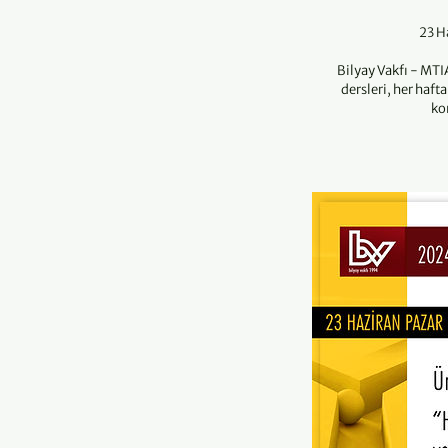
23 H
Bilyay Vakfı - MT
dersleri, her haft
ko