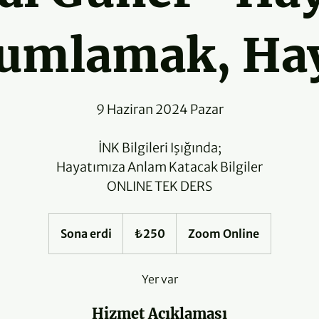
umlamak, Ha
9 Haziran 2024 Pazar
İNK Bilgileri Işığında;
Hayatımıza Anlam Katacak Bilgiler
ONLINE TEK DERS
₺250
Türk
Sona erdi
S
₺250
Zoom Online
lirası
o
n
Yer var
a
e
Hizmet Açıklaması