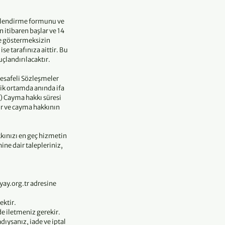
gilendirme formunu ve
 itibaren başlar ve 14
çe göstermeksizin
e tarafınıza aittir. Bu
çlandırılacaktır.
esafeli Sözleşmeler
ik ortamda anında ifa
h) Cayma hakkı süresi
ir ve cayma hakkının
kınızı en geç hizmetin
ne dair talepleriniz,
yay.org.tr adresine
ektir.
de iletmeniz gerekir.
ıysanız, iade ve iptal