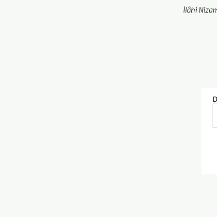
İlâhi Niza
D