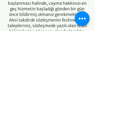
başlanması halinde, cayma hakkınızı en
geç hizmetin başladığı günden bir gün
önce bildirmiş olmanız gerekmektedir.
Aksi takdirde sözleşmenin feshine dair
talepleriniz, sözleşmede yazılı olan fesih
hükümlerine göre sonuçlandırılacaktır.
İptal İade Süreci
İade ve iptal taleplerinizi +90 (212) 243
18 14 numaralı İletişim Numaramıza veya
bilyay@bilyay.org.tr adresine
iletebilirsiniz.
Talepleriniz, Cayma Hakkı’nda belirtilen
koşullar doğrultusunda
değerlendirilecektir.
İade ve iptal taleplerinizi, mesafeli satış
sözleşmesini onaylamanızdan itibaren 14
gün içerisinde iletmeniz gerekir.
Eğer mesafeli satış sözleşmesini
onaylamanızdan itibaren 14 gün
içerisinde hizmet almaya başladıysanız,
iade ve iptal talebinizi hizmet
başlangıcından en az 1 gün önce iletmiş
olmanız gerekir.