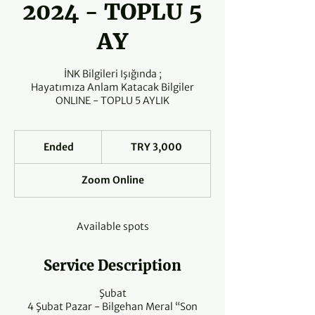
2024 - TOPLU 5
AY
İNK Bilgileri Işığında ;
Hayatımıza Anlam Katacak Bilgiler
ONLINE - TOPLU 5 AYLIK
3,000
Turkish
Ended
E
TRY 3,000
Lira
n
d
Zoom Online
e
d
Available spots
Service Description
Şubat
4 Şubat Pazar - Bilgehan Meral “Son