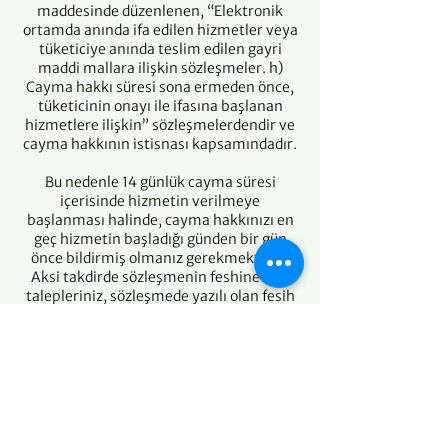
maddesinde düzenlenen, “Elektronik
ortamda anında ifa edilen hizmetler veya
tüketiciye anında teslim edilen gayri
maddi mallara ilişkin sözleşmeler. h)
Cayma hakkı süresi sona ermeden önce,
tüketicinin onayı ile ifasına başlanan
hizmetlere ilişkin” sözleşmelerdendir ve
cayma hakkının istisnası kapsamındadır.
Bu nedenle 14 günlük cayma süresi
içerisinde hizmetin verilmeye
başlanması halinde, cayma hakkınızı en
geç hizmetin başladığı günden bir gün
önce bildirmiş olmanız gerekmektedir.
Aksi takdirde sözleşmenin feshine dair
talepleriniz, sözleşmede yazılı olan fesih
hükümlerine göre sonuçlandırılacaktır.
İptal İade Süreci
İade ve iptal taleplerinizi +90 (212) 243
18 14 numaralı İletişim Numaramıza veya
bilyay@bilyay.org.tr adresine
iletebilirsiniz.
Talepleriniz, Cayma Hakkı’nda belirtilen