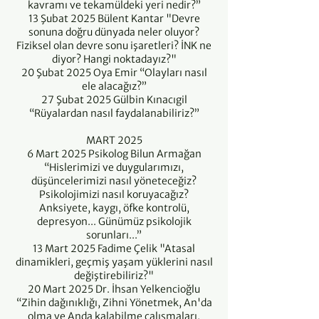
kavramı ve tekamüldeki yeri nedir?”
13 Şubat 2025 Bülent Kantar "Devre
sonuna doğru dünyada neler oluyor?
Fiziksel olan devre sonu işaretleri? İNK ne
diyor? Hangi noktadayız?"
20 Şubat 2025 Oya Emir “Olayları nasıl
ele alacağız?”
27 Şubat 2025 Gülbin Kınacıgil
“Rüyalardan nasıl faydalanabiliriz?”
MART 2025
6 Mart 2025 Psikolog Bilun Armağan
“Hislerimizi ve duygularımızı,
düşüncelerimizi nasıl yöneteceğiz?
Psikolojimizi nasıl koruyacağız?
Anksiyete, kaygı, öfke kontrolü,
depresyon... Günümüz psikolojik
sorunları...”
13 Mart 2025 Fadime Çelik "Atasal
dinamikleri, geçmiş yaşam yüklerini nasıl
değiştirebiliriz?"
20 Mart 2025 Dr. İhsan Yelkencioğlu
“Zihin dağınıklığı, Zihni Yönetmek, An'da
olma ve Anda kalabilme çalışmaları,