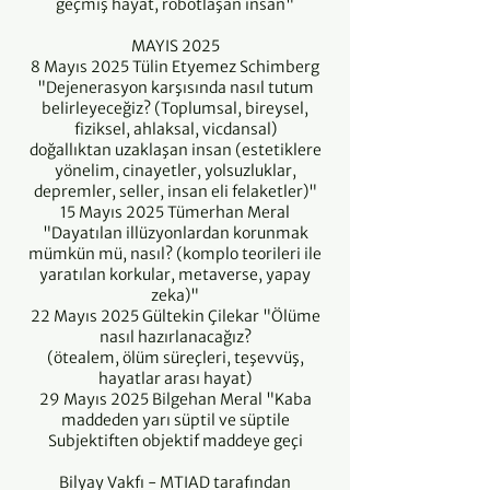
geçmiş hayat, robotlaşan insan"
MAYIS 2025
8 Mayıs 2025 Tülin Etyemez Schimberg
"Dejenerasyon karşısında nasıl tutum
belirleyeceğiz? (Toplumsal, bireysel,
fiziksel, ahlaksal, vicdansal)
doğallıktan uzaklaşan insan (estetiklere
yönelim, cinayetler, yolsuzluklar,
depremler, seller, insan eli felaketler)"
15 Mayıs 2025 Tümerhan Meral
"Dayatılan illüzyonlardan korunmak
mümkün mü, nasıl? (komplo teorileri ile
yaratılan korkular, metaverse, yapay
zeka)"
22 Mayıs 2025 Gültekin Çilekar "Ölüme
nasıl hazırlanacağız?
(ötealem, ölüm süreçleri, teşevvüş,
hayatlar arası hayat)
29 Mayıs 2025 Bilgehan Meral "Kaba
maddeden yarı süptil ve süptile
Subjektiften objektif maddeye geçi
Bilyay Vakfı - MTIAD tarafından