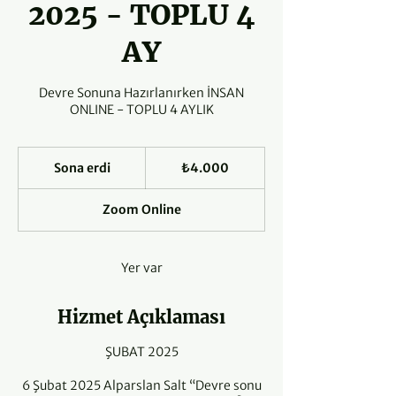
2025 - TOPLU 4
AY
Devre Sonuna Hazırlanırken İNSAN
ONLINE - TOPLU 4 AYLIK
₺4.000
Sona erdi
S
Türk
₺4.000
lirası
o
n
Zoom Online
a
e
r
Yer var
d
i
Hizmet Açıklaması
ŞUBAT 2025
6 Şubat 2025 Alparslan Salt “Devre sonu