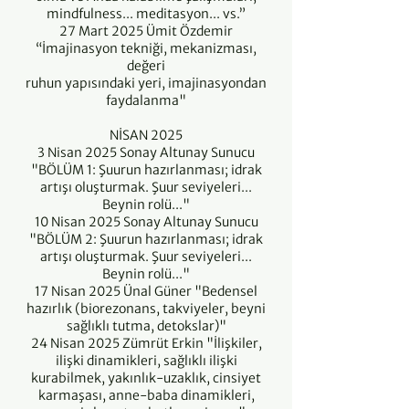
mindfulness... meditasyon... vs.”
27 Mart 2025 Ümit Özdemir
“İmajinasyon tekniği, mekanizması,
değeri
ruhun yapısındaki yeri, imajinasyondan
faydalanma"
NİSAN 2025
3 Nisan 2025 Sonay Altunay Sunucu
"BÖLÜM 1: Şuurun hazırlanması; idrak
artışı oluşturmak. Şuur seviyeleri...
Beynin rolü..."
10 Nisan 2025 Sonay Altunay Sunucu
"BÖLÜM 2: Şuurun hazırlanması; idrak
artışı oluşturmak. Şuur seviyeleri...
Beynin rolü..."
17 Nisan 2025 Ünal Güner "Bedensel
hazırlık (biorezonans, takviyeler, beyni
sağlıklı tutma, detokslar)"
24 Nisan 2025 Zümrüt Erkin "İlişkiler,
ilişki dinamikleri, sağlıklı ilişki
kurabilmek, yakınlık-uzaklık, cinsiyet
karmaşası, anne-baba dinamikleri,