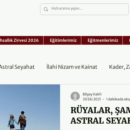
hsallık Zirvesi 2026
Eğitimlerimiz
Eğitmenlerimiz
Astral Seyahat
İlahi Nizam ve Kainat
Kader, 
luk
Şamanizm
Bilyay Vakfı
30 Eki 2021
1 dakikada ok
RÜYALAR, ŞA
ASTRAL SEYA