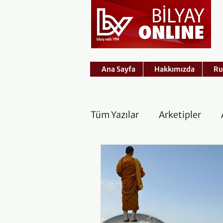
Ana Sayfa
Hakkımızda
Ru
Tüm Yazılar
Arketipler
Rüyalar
Şamanik Yolcu