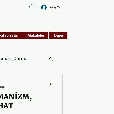
Giriş Yap
Kitap Satış
Makaleler
Diğer
Zaman, Karma
unur
MANİZM,
HAT