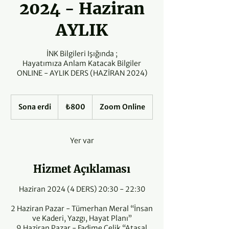
2024 - Haziran
AYLIK
İNK Bilgileri Işığında ;
Hayatımıza Anlam Katacak Bilgiler
ONLINE - AYLIK DERS (HAZİRAN 2024)
₺800
Sona erdi
S
Türk
₺800
Zoom Online
lirası
o
n
a
Yer var
e
r
d
Hizmet Açıklaması
i
Haziran 2024 (4 DERS) 20:30 - 22:30
2 Haziran Pazar - Tümerhan Meral “İnsan
ve Kaderi, Yazgı, Hayat Planı”
9 Haziran Pazar - Fadime Çelik “Atasal