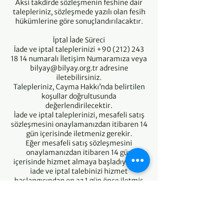
Aksi takdirde sözleşmenin feshine dair
talepleriniz, sözleşmede yazılı olan fesih
hükümlerine göre sonuçlandırılacaktır.
İptal İade Süreci
İade ve iptal taleplerinizi +90 (212) 243
18 14 numaralı İletişim Numaramıza veya
bilyay@bilyay.org.tr adresine
iletebilirsiniz.
Talepleriniz, Cayma Hakkı’nda belirtilen
koşullar doğrultusunda
değerlendirilecektir.
İade ve iptal taleplerinizi, mesafeli satış
sözleşmesini onaylamanızdan itibaren 14
gün içerisinde iletmeniz gerekir.
Eğer mesafeli satış sözleşmesini
onaylamanızdan itibaren 14 gün
içerisinde hizmet almaya başladıysanız,
iade ve iptal talebinizi hizmet
başlangıcından en az 1 gün önce iletmiş
olmanız gerekir.
Cayma Hakkı’nda belirtilen koşullara
uymayan taleplerde iade ve iptal
yapılmaz.