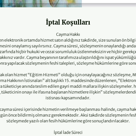
İptal Koşulları
Cayma Hakkı
n elektronik ortamda hizmet satın aldığınız takdirde, size sunulan ön bil
mesini onaylamış sayılırsınız. Cayma süresi, sözleşmenin onaylandığı andan
zarfında hiçbir hukuki ve cezai sorumluluk üstlenmeksizin ve hiçbir gerek
ınız vardır. Cayma beyanının tarafımıza ulaştırıldığını ispat yükümlüğü is
onra yapılacak sözleşmenin feshi talepleri, sözleşme hükümlerine göre sonu
cak olan hizmet “Eğitim Hizmeti” olduğu için onaylayacağınız sözleşme, M
ma Hakkının İstisnaları” alt başlıklı 15. maddesinde düzenlenen, “Elektron
a tüketiciye anında teslim edilen gayri maddi mallara ilişkin sözleşmeler. 
tüketicinin onayı ile ifasına başlanan hizmetlere ilişkin” sözleşmelerdend
istisnası kapsamındadır.
cayma süresi içerisinde hizmetin verilmeye başlanması halinde, cayma hak
 gün önce bildirmiş olmanız gerekmektedir. Aksi takdirde sözleşmenin feshi
sözleşmede yazılı olan fesih hükümlerine göre sonuçlandırılacaktır.
İptal İade Süreci