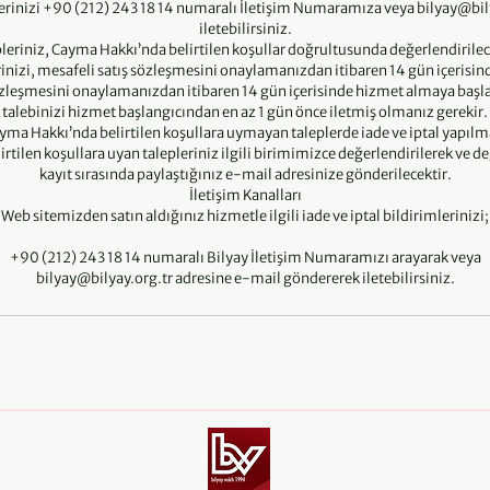
plerinizi +90 (212) 243 18 14 numaralı İletişim Numaramıza veya bilyay@bil
iletebilirsiniz.
leriniz, Cayma Hakkı’nda belirtilen koşullar doğrultusunda değerlendirilec
erinizi, mesafeli satış sözleşmesini onaylamanızdan itibaren 14 gün içerisin
özleşmesini onaylamanızdan itibaren 14 gün içerisinde hizmet almaya başlad
talebinizi hizmet başlangıcından en az 1 gün önce iletmiş olmanız gerekir.
yma Hakkı’nda belirtilen koşullara uymayan taleplerde iade ve iptal yapılm
rtilen koşullara uyan talepleriniz ilgili birimimizce değerlendirilerek ve 
kayıt sırasında paylaştığınız e-mail adresinize gönderilecektir.
İletişim Kanalları
Web sitemizden satın aldığınız hizmetle ilgili iade ve iptal bildirimlerinizi;
+90 (212) 243 18 14 numaralı Bilyay İletişim Numaramızı arayarak veya
bilyay@bilyay.org.tr adresine e-mail göndererek iletebilirsiniz.