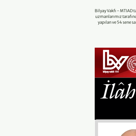
Bilyay Vakfı - MTIAD ta
uzmanlarımız tarafınd
yapılan ve 54 sene sa