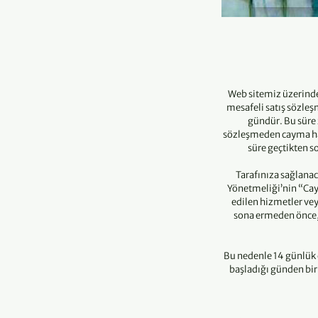
Web sitemiz üzerinde
mesafeli satış sözleş
gündür. Bu süre 
sözleşmeden cayma hakk
süre geçtikten s
Tarafınıza sağlana
Yönetmeliği’nin “Cay
edilen hizmetler vey
sona ermeden önce, 
Bu nedenle 14 günlük 
başladığı günden bir