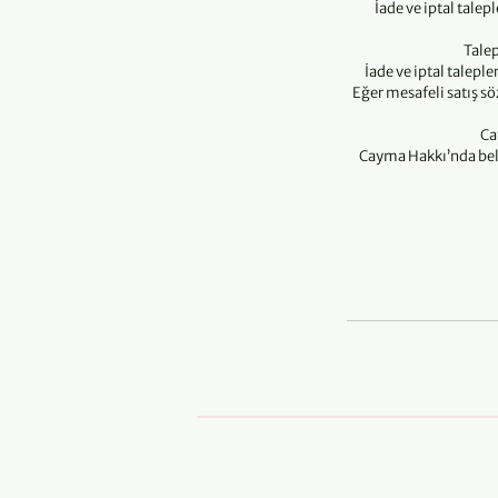
İade ve iptal tale
Talep
İade ve iptal talepl
Eğer mesafeli satış s
Ca
Cayma Hakkı’nda beli