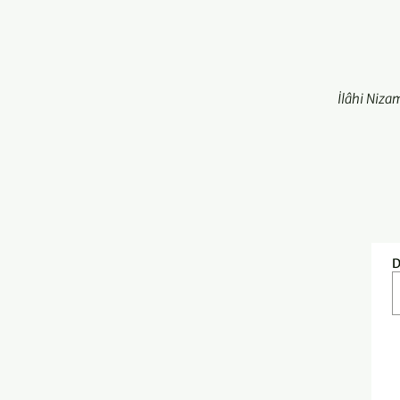
İlâhi Niza
D