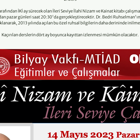
rafından İKİ ay sürecek olan İleri Seviye İlahi Nizam ve Kainat kitabı çalış
an pazar günleri saat 20:30'da gerçekleştirecektir. Dr. Bedri Ruhselman'ı
klanarak, 2013 yılında açılan bu özel ruhsal bilgilerin daha derininde inil
Kaçırılan derslerin dört ay boyunca kayıttan izlenmesi mümkün olacaktır.