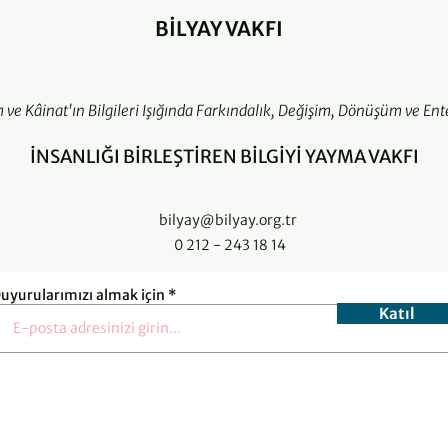
BİLYAY VAKFI
m ve Kâinat'ın Bilgileri Işığında Farkındalık, Değişim, Dönüşüm ve Ent
İNSANLIĞI BİRLEŞTİREN BİLGİYİ YAYMA VAKFI
bilyay@bilyay.org.tr
0 212 - 243 18 14
uyurularımızı almak için
Katıl