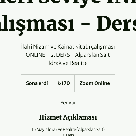
lışması - Der
İlahi Nizam ve Kainat kitabı çalışması
ONLINE - 2. DERS - Alparslan Salt
İdrak ve Realite
₺170
Türk
Sona erdi
S
₺170
Zoom Online
lirası
o
n
Yer var
a
e
Hizmet Açıklaması
r
d
15 Mayıs İdrak ve Realite (Alparslan Salt)
i
2. Ders