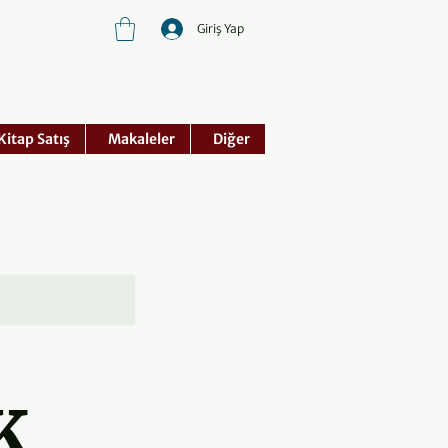
Giriş Yap
Kitap Satış
Makaleler
Diğer
K