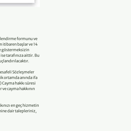
gilendirme formunu ve
 itibaren başlar ve 14
çe göstermeksizin
e tarafınıza aittir. Bu
çlandırılacaktır.
esafeli Sözleşmeler
ik ortamda anında ifa
h) Cayma hakkı süresi
ir ve cayma hakkının
kınızı en geç hizmetin
ne dair talepleriniz,