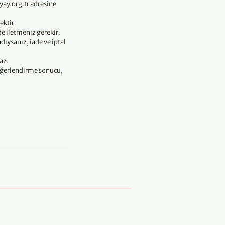
yay.org.tr adresine
ektir.
de iletmeniz gerekir.
ıysanız, iade ve iptal
az.
değerlendirme sonucu,