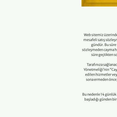
Web sitemiz üzerinde
mesafeli satış sözleş
gündür. Bu süre 
sözleşmeden cayma hakk
süre geçtikten s
Tarafınıza sağlana
Yönetmeliği’nin “Cay
edilen hizmetler vey
sona ermeden önce, 
Bu nedenle 14 günlük 
başladığı günden bir