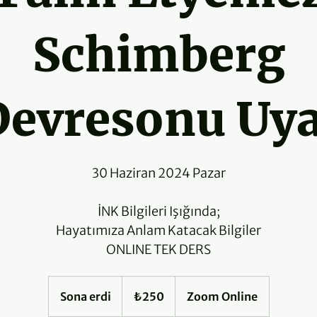
Schimberg
evresonu Uy
30 Haziran 2024 Pazar
İNK Bilgileri Işığında;
Hayatımıza Anlam Katacak Bilgiler
ONLINE TEK DERS
₺250
Türk
Sona erdi
S
₺250
Zoom Online
lirası
o