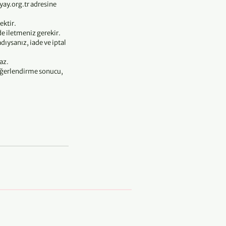
yay.org.tr adresine
ektir.
de iletmeniz gerekir.
ıysanız, iade ve iptal
az.
değerlendirme sonucu,