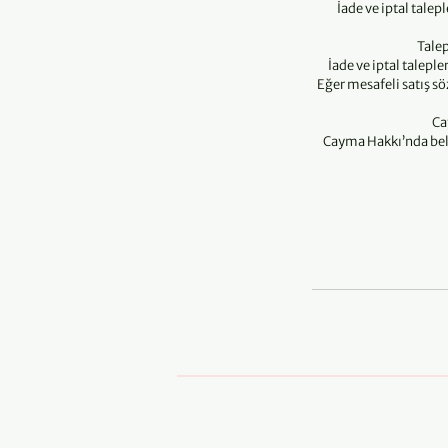
İade ve iptal tale
Talep
İade ve iptal talepl
Eğer mesafeli satış s
Ca
Cayma Hakkı’nda beli