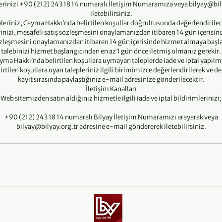
plerinizi +90 (212) 243 18 14 numaralı İletişim Numaramıza veya bilyay@bil
iletebilirsiniz.
leriniz, Cayma Hakkı’nda belirtilen koşullar doğrultusunda değerlendirilec
erinizi, mesafeli satış sözleşmesini onaylamanızdan itibaren 14 gün içerisin
özleşmesini onaylamanızdan itibaren 14 gün içerisinde hizmet almaya başlad
talebinizi hizmet başlangıcından en az 1 gün önce iletmiş olmanız gerekir.
yma Hakkı’nda belirtilen koşullara uymayan taleplerde iade ve iptal yapılm
rtilen koşullara uyan talepleriniz ilgili birimimizce değerlendirilerek ve 
kayıt sırasında paylaştığınız e-mail adresinize gönderilecektir.
İletişim Kanalları
Web sitemizden satın aldığınız hizmetle ilgili iade ve iptal bildirimlerinizi;
+90 (212) 243 18 14 numaralı Bilyay İletişim Numaramızı arayarak veya
bilyay@bilyay.org.tr adresine e-mail göndererek iletebilirsiniz.