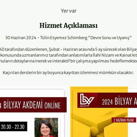
n
Yer var
a
e
Hizmet Açıklaması
r
d
30 Haziran 2024 - Tülin Etyemez Schimberg "Devre Sonu ve Uyanış"
i
IAD tarafından düzenlenen, Şubat - Haziran arasında 5 ay sürecek olan Bil
a konusunda uzmanlarımız tarafından anlatımlarla İlahi Nizam ve Kainat kita
nuların detaylarına inerek ve interaktif bir çalışma yapılması hedeflemekted
Kaçırılan derslerin bir ay boyunca kayıttan izlenmesi mümkün olacaktır.