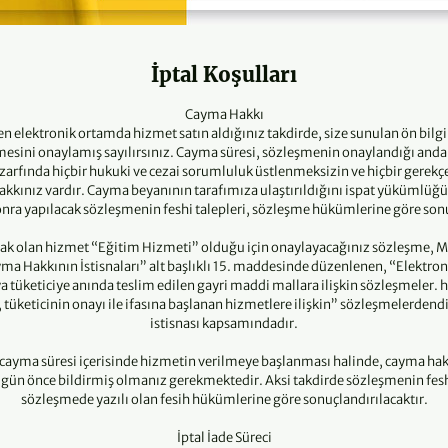
İptal Koşulları
Cayma Hakkı
n elektronik ortamda hizmet satın aldığınız takdirde, size sunulan ön bil
mesini onaylamış sayılırsınız. Cayma süresi, sözleşmenin onaylandığı andan
zarfında hiçbir hukuki ve cezai sorumluluk üstlenmeksizin ve hiçbir gerek
ınız vardır. Cayma beyanının tarafımıza ulaştırıldığını ispat yükümlüğü is
onra yapılacak sözleşmenin feshi talepleri, sözleşme hükümlerine göre sonu
cak olan hizmet “Eğitim Hizmeti” olduğu için onaylayacağınız sözleşme, M
ma Hakkının İstisnaları” alt başlıklı 15. maddesinde düzenlenen, “Elektron
a tüketiciye anında teslim edilen gayri maddi mallara ilişkin sözleşmeler. 
tüketicinin onayı ile ifasına başlanan hizmetlere ilişkin” sözleşmelerdend
istisnası kapsamındadır.
cayma süresi içerisinde hizmetin verilmeye başlanması halinde, cayma hak
 gün önce bildirmiş olmanız gerekmektedir. Aksi takdirde sözleşmenin feshi
sözleşmede yazılı olan fesih hükümlerine göre sonuçlandırılacaktır.
İptal İade Süreci