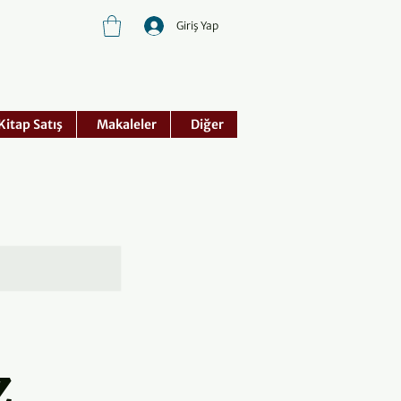
Giriş Yap
Kitap Satış
Makaleler
Diğer
z