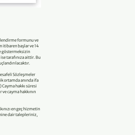
gilendirme formunu ve
 itibaren başlar ve 14
çe göstermeksizin
e tarafınıza aittir. Bu
çlandırılacaktır.
esafeli Sözleşmeler
ik ortamda anında ifa
h) Cayma hakkı süresi
ir ve cayma hakkının
kınızı en geç hizmetin
ne dair talepleriniz,