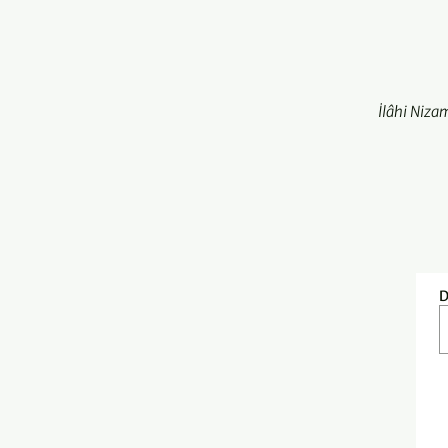
İlâhi Niza
D