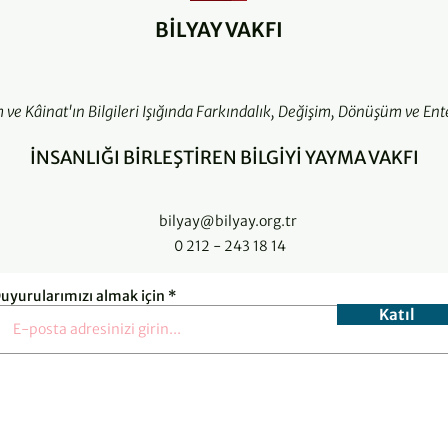
BİLYAY VAKFI
m ve Kâinat'ın Bilgileri Işığında Farkındalık, Değişim, Dönüşüm ve Ent
İNSANLIĞI BİRLEŞTİREN BİLGİYİ YAYMA VAKFI
bilyay@bilyay.org.tr
0 212 - 243 18 14
uyurularımızı almak için
Katıl