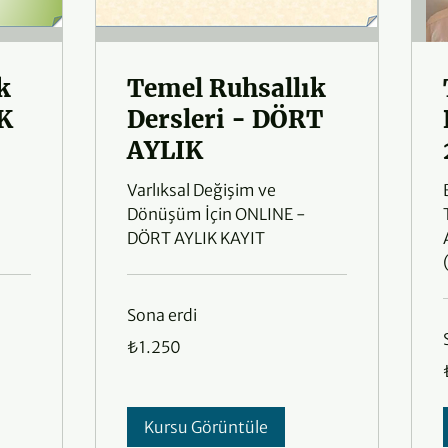
k
Temel Ruhsallık
IK
Dersleri - DÖRT
AYLIK
Varlıksal Değişim ve
Dönüşüm İçin ONLINE -
DÖRT AYLIK KAYIT
Sona erdi
₺1.250
₺1.250
Türk
lirası
T
l
Kursu Görüntüle