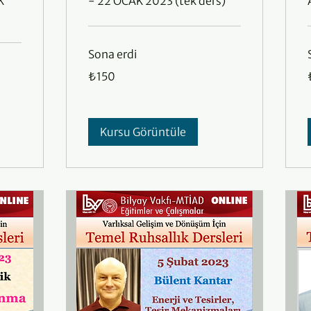
K
- 22 OCAK 2023 (tek ders)
Sona erdi
₺150
₺150
Türk
T
lirası
l
Kursu Görüntüle