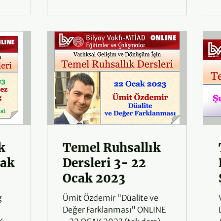
k
Temel Ruhsallık
cak
Dersleri 3- 22
Ocak 2023
g
Ümit Özdemir "Düalite ve
Değer Farklanması" ONLINE