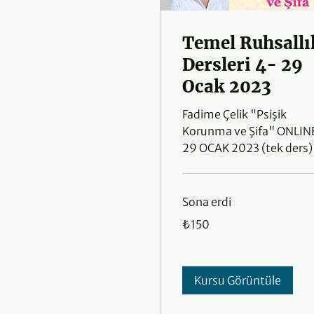
Temel Ruhsallı
Dersleri 4- 29
Ocak 2023
Fadime Çelik "Psişik
Korunma ve Şifa" ONLIN
29 OCAK 2023 (tek ders)
Sona erdi
₺150
₺150
Türk
lirası
Kursu Görüntüle