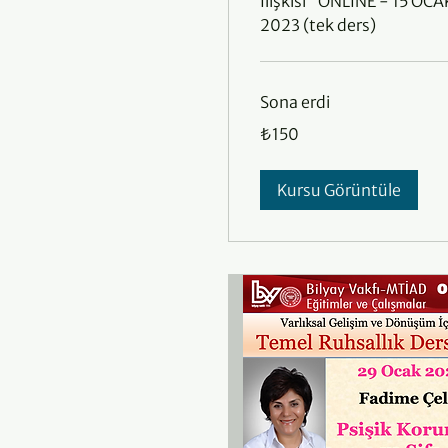
İlişkisi" ONLINE - 15 OCA
2023 (tek ders)
Sona erdi
₺150
₺150
Türk
lirası
Kursu Görüntüle