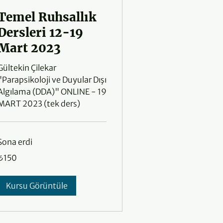
Temel Ruhsallık
Dersleri 12-19
Mart 2023
Gültekin Çilekar
"Parapsikoloji ve Duyular Dışı
Algılama (DDA)" ONLINE - 19
MART 2023 (tek ders)
Sona erdi
₺150
₺150
ürk
irası
Kursu Görüntüle