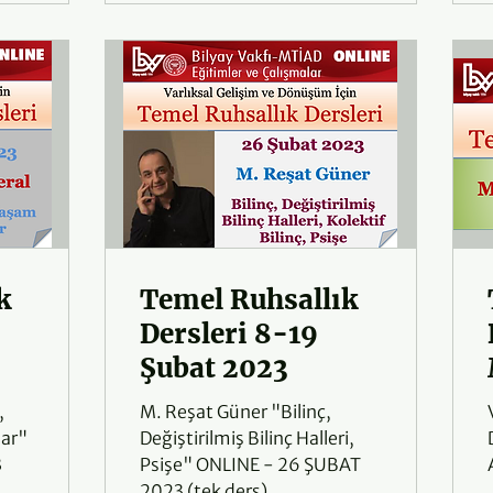
k
Temel Ruhsallık
Dersleri 8-19
Şubat 2023
,
M. Reşat Güner "Bilinç,
lar"
Değiştirilmiş Bilinç Halleri,
3
Psişe" ONLINE - 26 ŞUBAT
2023 (tek ders)