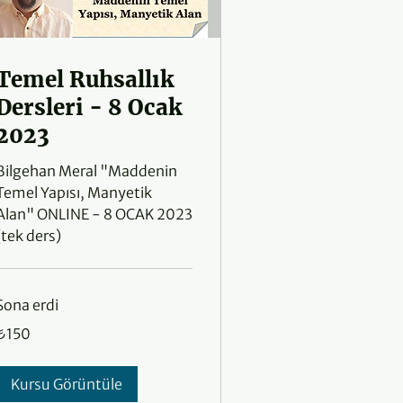
Temel Ruhsallık
Dersleri - 8 Ocak
2023
Bilgehan Meral "Maddenin
Temel Yapısı, Manyetik
Alan" ONLINE - 8 OCAK 2023
(tek ders)
Sona erdi
₺150
₺150
ürk
irası
Kursu Görüntüle