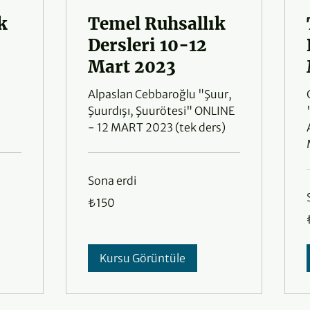
k
Temel Ruhsallık
Dersleri 10-12
Mart 2023
Alpaslan Cebbaroğlu "Şuur,
Şuurdışı, Şuurötesi" ONLINE
- 12 MART 2023 (tek ders)
Sona erdi
₺150
₺150
Türk
lirası
T
l
Kursu Görüntüle