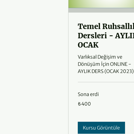
Temel Ruhsallı
Dersleri - AYL
OCAK
Varlıksal Değişim ve
Dönüşüm İçin ONLINE -
AYLIK DERS (OCAK 2023)
Sona erdi
₺400
₺400
Türk
lirası
Kursu Görüntüle