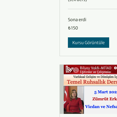
Sona erdi
₺150
₺150
Türk
lirası
Kursu Görüntüle