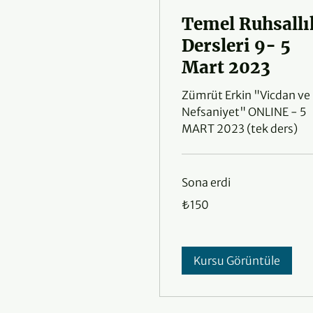
Temel Ruhsallı
Dersleri 9- 5
Mart 2023
Zümrüt Erkin "Vicdan ve
Nefsaniyet" ONLINE - 5
MART 2023 (tek ders)
Sona erdi
₺150
₺150
Türk
lirası
Kursu Görüntüle