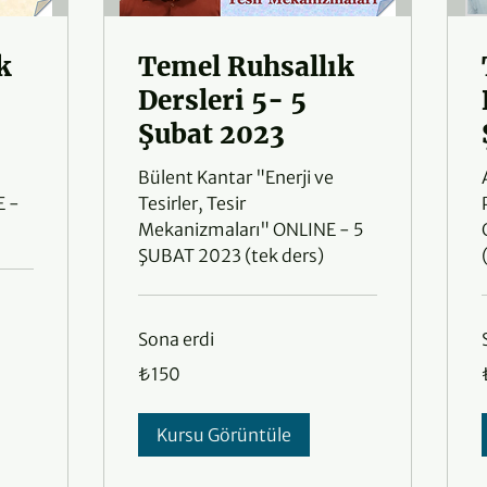
k
Temel Ruhsallık
Dersleri 5- 5
Şubat 2023
Bülent Kantar "Enerji ve
E -
Tesirler, Tesir
Mekanizmaları" ONLINE - 5
ŞUBAT 2023 (tek ders)
Sona erdi
₺150
₺150
Türk
T
lirası
l
Kursu Görüntüle