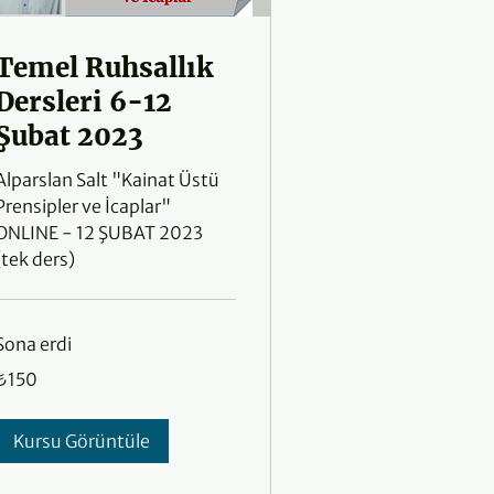
Temel Ruhsallık
Dersleri 6-12
Şubat 2023
Alparslan Salt "Kainat Üstü
Prensipler ve İcaplar"
ONLINE - 12 ŞUBAT 2023
(tek ders)
Sona erdi
₺150
₺150
ürk
irası
Kursu Görüntüle